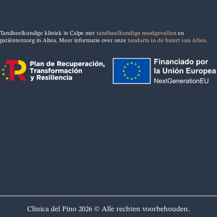
Tandheelkundige kliniek in Calpe met
tandheelkundige noodgevallen
en
patiëntenzorg in Altea. Meer informatie over onze
tandarts in de buurt van Altea
.
Lorem ipsum dolor sit amet, consectetur adipiscing elit. Ut
elit tellus, luctus nec ullamcorper mattis, pulvinar dapibus
leo.
Tandartspraktijk in Calpe met ook aandacht voor
patiënten uit Altea. Bezoek onze [tandarts in de buurt van
Altea](/dentist-altea) pagina voor meer informatie.
Clínica del Pino 2026 © Alle rechten voorbehouden.