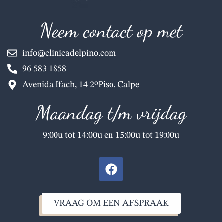
Neem contact op met
info@clinicadelpino.com
96 583 1858
Avenida Ifach, 14 2ºPiso. Calpe
Maandag t/m vrijdag
9:00u tot 14:00u en 15:00u tot 19:00u
F
a
c
e
VRAAG OM EEN AFSPRAAK
b