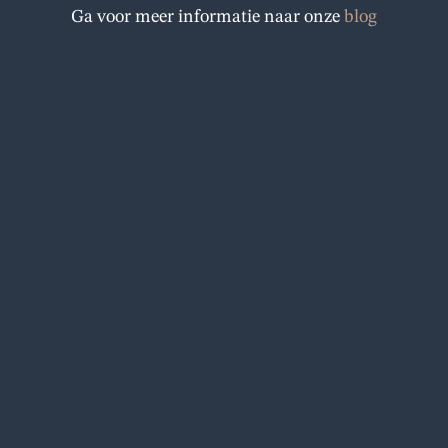
o
Ga voor meer informatie naar onze
blog
o
k