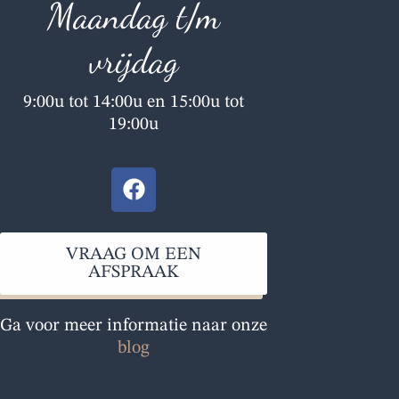
Maandag t/m
vrijdag
9:00u tot 14:00u en 15:00u tot
19:00u
F
a
c
e
VRAAG OM EEN
b
AFSPRAAK
o
o
Ga voor meer informatie naar onze
k
blog