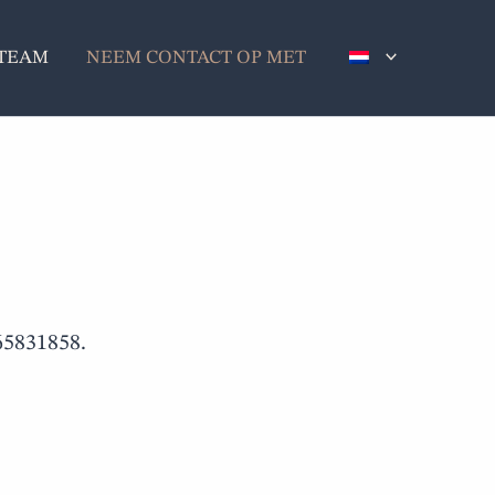
TEAM
NEEM CONTACT OP MET
65831858.