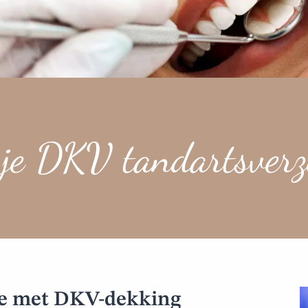
 je DKV tandartsverz
pe met DKV-dekking