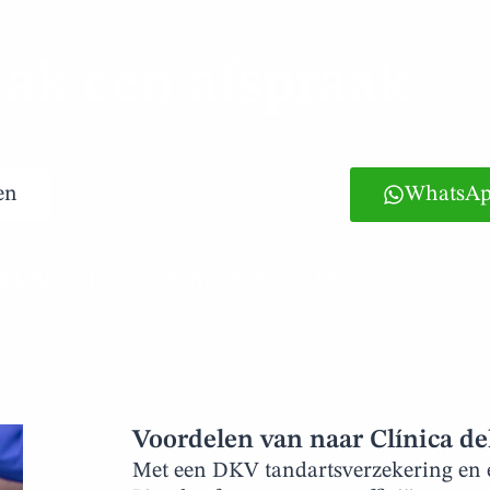
ak een afspraak
en
WhatsAp
 kunt ook bellen naar 965831858
Voordelen van naar Clínica d
Met een DKV tandartsverzekering en e