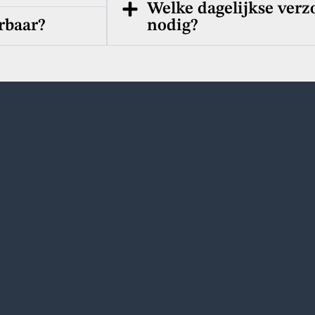
Welke dagelijkse verz
rbaar?
nodig?