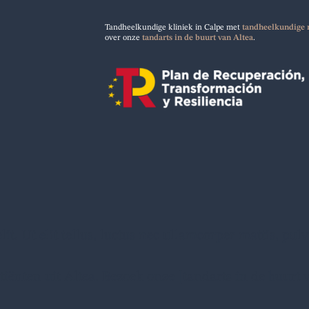
Tandheelkundige kliniek in Calpe met
tandheelkundige 
over onze
tandarts in de buurt van Altea
.
it. Ut elit tellus, luctus nec ullamcorper mattis, pul
ënten uit Altea. Bezoek onze [tandarts in de buurt v