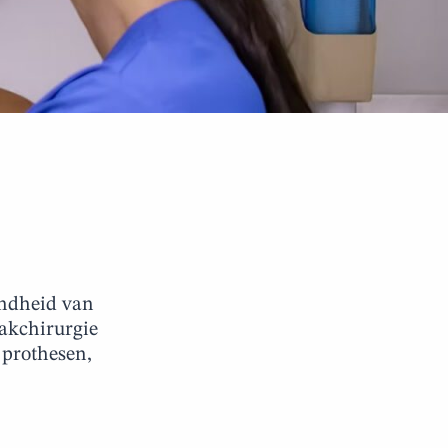
ondheid van
aakchirurgie
 prothesen,