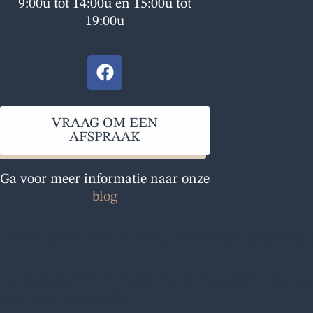
9:00u tot 14:00u en 15:00u tot
19:00u
F
a
c
e
VRAAG OM EEN
b
AFSPRAAK
o
o
Ga voor meer informatie naar onze
k
blog
Lorem ipsum dolor sit amet, consectetur adipiscing el
Tandartspraktijk in Calpe met ook aandacht voor pati
voor meer informatie.