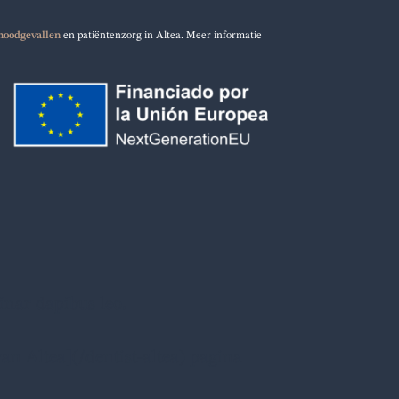
noodgevallen
en patiëntenzorg in Altea. Meer informatie
vinar dapibus leo.
an Altea](/dentist-altea) pagina