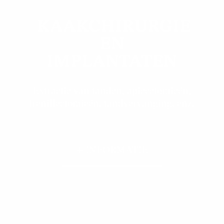
KAAKCHIRURGIE
EN
IMPLANTATEN
Extractie van tanden, apicectomieën,
frenillectomieën, tandvervanging, enz.
+ INFORMATIE