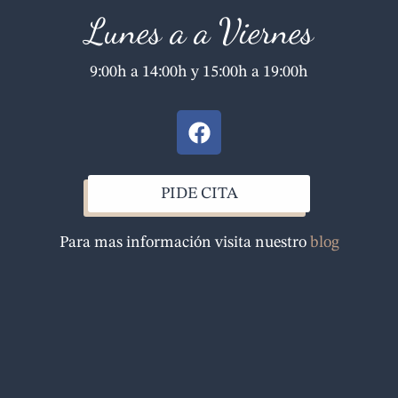
Lunes a a Viernes
9:00h a 14:00h y 15:00h a 19:00h
F
a
c
e
PIDE CITA
b
o
Para mas información visita nuestro
blog
o
k