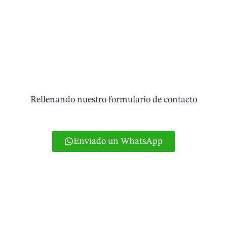
Pide tu cita
Rellenando nuestro formulario de contacto
Enviado un WhatsApp
O si lo prefieres puedes llamar al teléfono
965831858