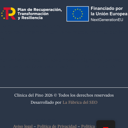
Lorem ipsum dolor sit amet, consectetur adipiscing elit. Ut
elit tellus, luctus nec ullamcorper mattis, pulvinar dapibus
leo.
Clínica dental en Calpe con atención también para
pacientes de Altea. Accede a nuestra página de [dentista
cerca de Altea](/dentista-altea) para más información.
Clínica del Pino 2026 © Todos los derechos reservados
Desarrollado por
La Fábrica del SEO
Clínica del Pino 2026 © Todos los derechos reservados
Aviso legal
–
Política de Privacidad
–
Política de cookies