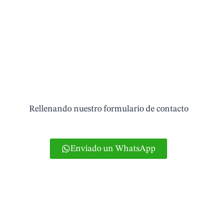
Pide tu cita
Rellenando nuestro formulario de contacto
Enviado un WhatsApp
O si lo prefieres puedes llamar al teléfono
965831858