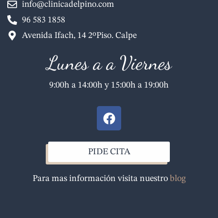
info@clinicadelpino.com
96 583 1858
Avenida Ifach, 14 2ºPiso. Calpe
Lunes a a Viernes
9:00h a 14:00h y 15:00h a 19:00h
F
a
c
e
PIDE CITA
b
o
Para mas información visita nuestro
blog
o
k