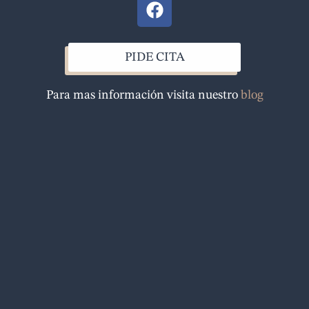
F
a
c
e
PIDE CITA
b
o
Para mas información visita nuestro
blog
o
k