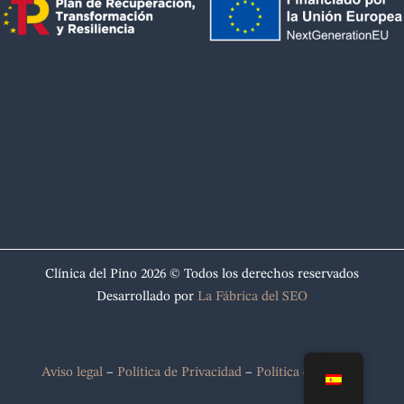
Lorem ipsum dolor sit amet, consectetur adipiscing elit. Ut
elit tellus, luctus nec ullamcorper mattis, pulvinar dapibus
leo.
Clínica dental en Calpe con atención también para
pacientes de Altea. Accede a nuestra página de [dentista
cerca de Altea](/dentista-altea) para más información.
Clínica del Pino 2026 © Todos los derechos reservados
Desarrollado por
La Fábrica del SEO
Clínica del Pino 2026 © Todos los derechos reservados
Aviso legal
–
Política de Privacidad
–
Política de cookies