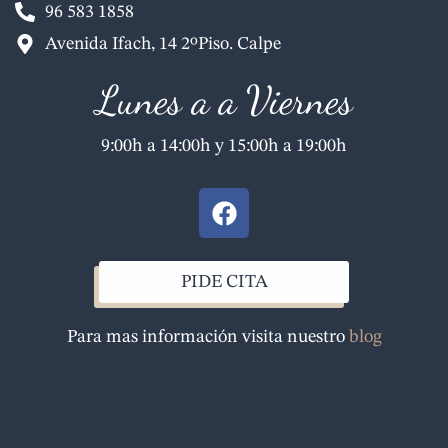
96 583 1858
Avenida Ifach, 14 2ºPiso. Calpe
Lunes a a Viernes
9:00h a 14:00h y 15:00h a 19:00h
F
a
c
e
PIDE CITA
b
o
Para mas información visita nuestro
blog
o
k