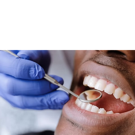
O si lo prefieres puedes llamar al teléfono
965831858