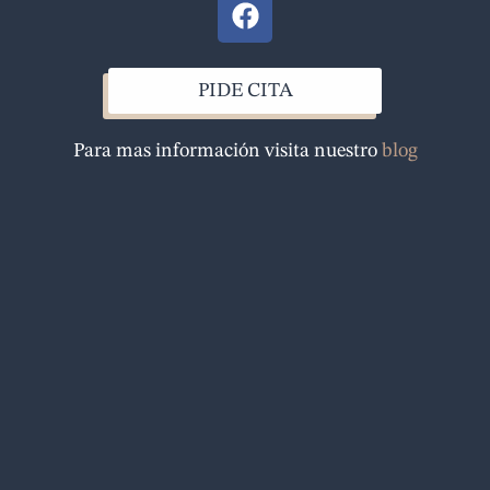
F
a
c
e
PIDE CITA
b
o
Para mas información visita nuestro
blog
o
k