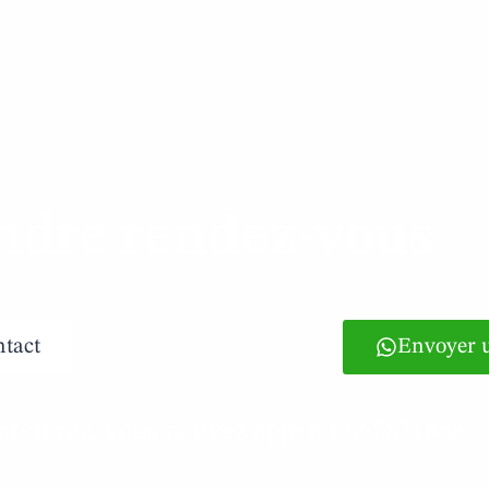
ndre rendez-vous
ntact
Envoyer 
préférez, vous pouvez appeler 965831858