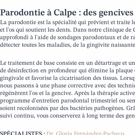
Parodontie à Calpe : des gencives 
La parodontie est la spécialité qui prévient et traite 
et l'os qui soutient les dents. Dans notre clinique de
approfondi à l'aide de sondages parodontaux et de 
détecter toutes les maladies, de la gingivite naissant
Le traitement de base consiste en un détartrage et u
de désinfection en profondeur qui élimine la plaque e
gingivale et favorise la cicatrisation des tissus. Lors
nous passons à une phase corrective avec des techni
régénèrent l'os et la gencive. Après la thérapie acti
programme d'entretien parodontal trimestriel ou seme
soient recolonisées par des bactéries pathogènes. Gr
suivi continu, vous conserverez à long terme des ge
SPÉCIALISTES :
Dr. Gloria Fernández-Pacheco