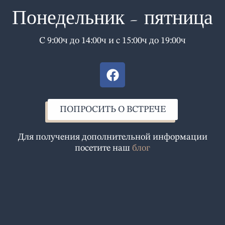
Понедельник - пятница
С 9:00ч до 14:00ч и с 15:00ч до 19:00ч
F
a
c
e
ПОПРОСИТЬ О ВСТРЕЧЕ
b
o
Для получения дополнительной информации
o
посетите наш
блог
k