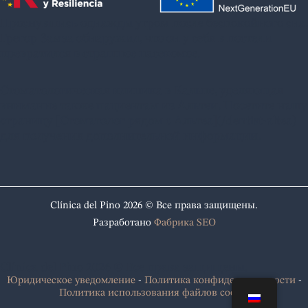
Проснувшись однажды утром после беспокойного сна,
Грегор Замза обнаружил, что он у себя в постели
превратился в страшное насекомое.
Стоматологическая клиника в Кальпе, уделяющая
внимание также пациентам из Альтеи. Посетите нашу
страницу [Стоматолог рядом с Альтеа](/dentist-altea)
для получения дополнительной информации.
Clínica del Pino 2026 © Все права защищены.
Разработано
Фабрика SEO
Clínica del Pino 2026 © Все права защищены.
Юридическое уведомление
-
Политика конфиденциальности
-
Политика использования файлов cookie