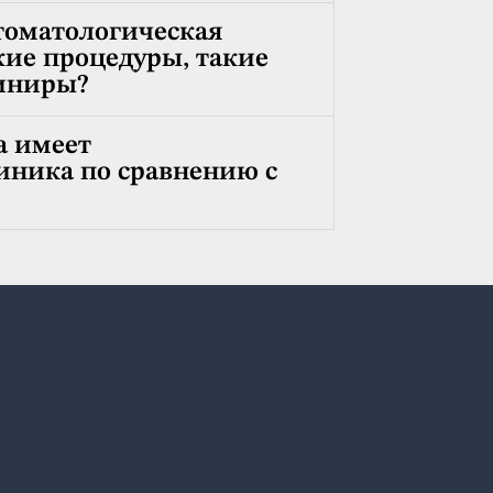
томатологическая
кие процедуры, такие
виниры?
а имеет
иника по сравнению с