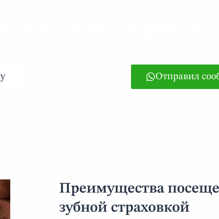
саться на прием
у
Отправил соо
отите, можете позвонить на 965831858.
Преимущества посещен
зубной страховкой