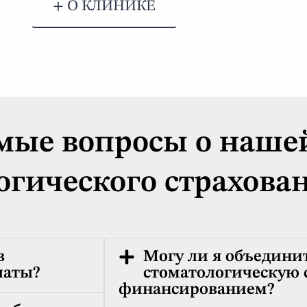
+ О КЛИНИКЕ
мые вопросы о нашей
огического страхова
в
Могу ли я объедини
латы?
стоматологическую с
финансированием?