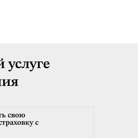
 услуге
ния
ть свою
траховку с