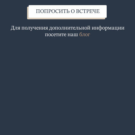
c
e
ПОПРОСИТЬ О ВСТРЕЧЕ
b
o
Для получения дополнительной информации
o
посетите наш
блог
k