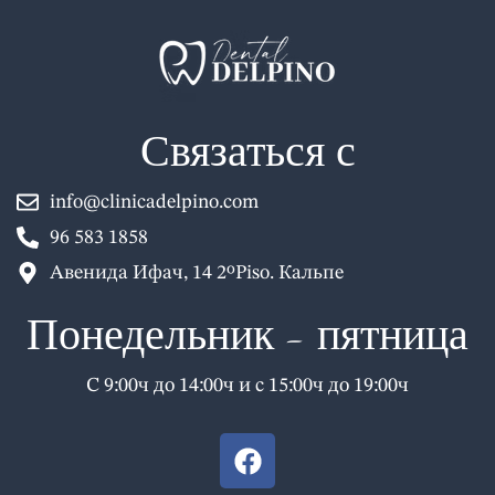
Связаться с
info@clinicadelpino.com
96 583 1858
Авенида Ифач, 14 2ºPiso. Кальпе
Понедельник - пятница
С 9:00ч до 14:00ч и с 15:00ч до 19:00ч
F
a