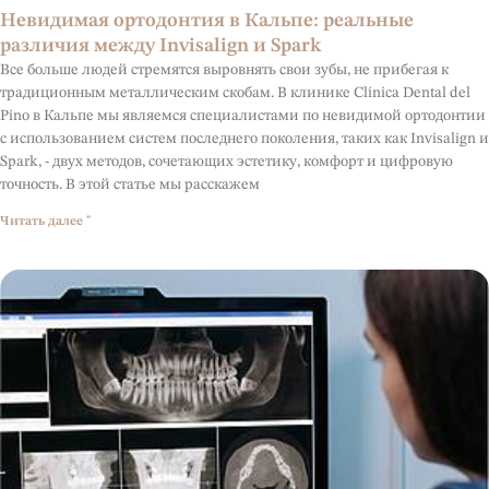
Невидимая ортодонтия в Кальпе: реальные
различия между Invisalign и Spark
Все больше людей стремятся выровнять свои зубы, не прибегая к
традиционным металлическим скобам. В клинике Clínica Dental del
Pino в Кальпе мы являемся специалистами по невидимой ортодонтии
с использованием систем последнего поколения, таких как Invisalign и
Spark, - двух методов, сочетающих эстетику, комфорт и цифровую
точность. В этой статье мы расскажем
Читать далее "